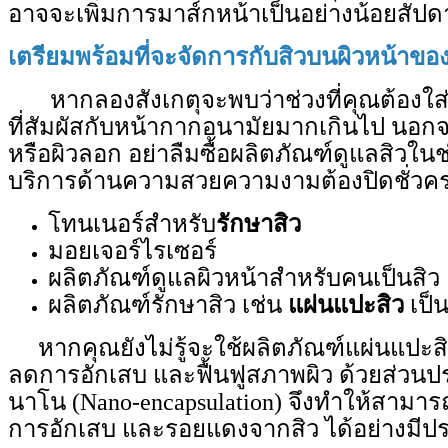
อาจจะเพิ่มการมาส์กหน้าเป็นอย่างน้อยสัป
เตรียมพร้อมที่จะจัดการกับสิวบนผิวหน้าขอ
หากลองสังเกตุจะพบว่าช่วงที่คุณต้องใส่ห
ที่สัมผัสกับหน้ากากอนามัยมากเกินไป นอกจากส
หรือผิวลอก อย่าลืมซื้อผลิตภัณฑ์ดูแลสิวใน
บริการด้านความสวยความงามต้องปิดชั่วคราว
โทนเนอร์สำหรับ
รักษาสิว
มอยเจอร์ไรเซอร์
ผลิตภัณฑ์ดูแลผิวหน้าสำหรับคนเป็นสิว
ผลิตภัณฑ์รักษาสิว เช่น
แผ่นแปะสิว
เป็น
หากคุณยังไม่รู้จะใช้ผลิตภัณฑ์แผ่นแปะส
ลดการอักเสบ และฟื้นฟูสภาพผิว ด้วยส่วนป
นาโน (Nano-encapsulation) จึงทำให้สามารถซึ
การอักเสบ และรอยแดงจากสิว ได้อย่างมีป