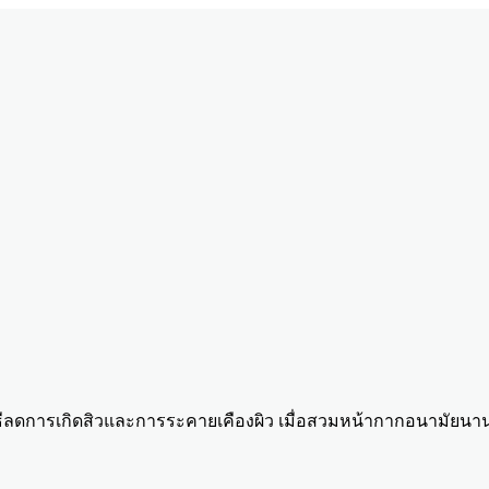
ธีลดการเกิดสิวและการระคายเคืองผิว เมื่อสวมหน้ากากอนามัยนา