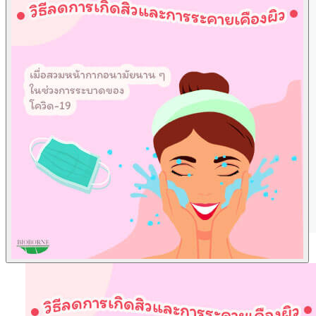
ผลิตภัณฑ์ดูแลผิว
Skincare
AcneQ
Bionica
ผลิตภัณฑ์เสริมอาหาร
Dietary supplements
Albupro
บทความ
Article
ข่าวสารและกิจกรรม
News & Events
ติดต่อเรา
Contact Us