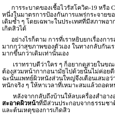
การระบาดของเชื้อไวรัสโควิด-19 หรือ
C
หนึ่งในมาตรการป้องกันการแพร่กระจายของเ
เดิมซ้ำ ๆ โดยเฉพาะในประเทศที่มีสภาพอา
เกิดสิวได้
อย่างไรก็ตาม การที่เราหยิบยกเรื่องการ
มากกว่าสุขภาพของตัวเอง ในทางกลับกันเรา
มากขึ้นกว่าเดิมเท่านั้นเอง
เราทราบดีว่าใคร ๆ ก็อยากดูสวยในขณะที่
ต้องสวมหน้ากากอนามัยไปด้วยนั้นไม่ค่อยดี
ฉะนั้นแพทย์ผิวหนังส่วนใหญ่จึงเตือนเสมอว่า 
หนักจริง ๆ ให้หาเวลาที่เหมาะสมแล้วถอดหน
หลังจากกลับถึงบ้านให้ลบเครื่องสำอาง
สะอาดผิวหน้า
ที่มีส่วนประกอบจากธรรมชาติ
และต้นเหตุของการเกิดสิว