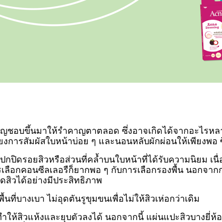
สำคัญชอบขึ้นมาให้รำคาญตาตลอด ซึ่งอาจเกิดได้จากอะไรหลาย
ี่ยงการสัมผัสใบหน้าบ่อย ๆ และนอนหลับผักผ่อนให้เพียงพอ ซึ
การปกปิดรอยสิวหรือส่วนที่คล้ำบนใบหน้าที่ได้รับความนิยม 
กคอนซีลเลอรืก็ยากพอ ๆ กับการเลือกรองพื้น นอกจากการต
กปิดสิวได้อย่างมีประสิทธิภาพ
นที่บางเบา ไม่อุดตันรูขุมขนเพื่อไม่ให้สิวเห่อกว่าเดิม
ห้สิวแห้งและยุบตัวลงได้ นอกจากนี้ แผ่นแปะสิวบางยี่ห้อย