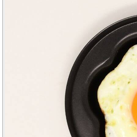
ผลิตภัณฑ์ดูแลผิว
Skincare
AcneQ
Bionica
ผลิตภัณฑ์เสริมอาหาร
Dietary supplements
Albupro
บทความ
Article
ข่าวสารและกิจกรรม
News & Events
ติดต่อเรา
Contact Us