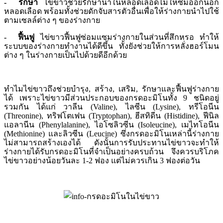
- รักษา
ไข่ขาวช่วยรักษาน้ำในหลอดเลือดไม่ให้ซึมออกนอก
หลอดเลือด พร้อมทั้งช่วยดักจับสารตัวอื่นเพื่อให้ร่างกายนำไปใช้
ตามเซลล์ต่าง ๆ ของร่างกาย
- ฟื้นฟู
ไข่ขาวฟื้นฟูซ่อมแซมร่างกายในส่วนที่สึกหรอ ทำให้
ระบบของร่างกายทำงานได้ดีขึ้น ทั้งยังช่วยให้การหลั่งฮอร์โมน
ต่าง ๆ ในร่างกายเป็นไปด้วยดีอีกด้วย
ทำไมไข่ขาวถึงช่วยบำรุง
,
สร้าง
,
เสริม
,
รักษาและฟื้นฟูร่างกาย
ได้ เพราะไข่ขาวมีส่วนประกอบของกรดอะมิโนทั้ง
9
ชนิดอยู่
รวมกัน ได้แก่ วาลีน (
Valine
)
,
ไลซีน (
Lysine
)
,
ทรีโอนีน
(
Threonine
)
,
ทริฟโตเฟน (
Tryptophan
)
,
ฮีสทิดีน (
Histidine
)
,
ฟีนิล
แอลานีน (
Phenylalanine
)
,
ไอโซลิวซีน (
Isoleucine
)
,
เมไทโอนีน
(
Methionine
) และลิวซีน (
Leucine
) ซึ่งกรดอะมิโนเหล่านี้ร่างกาย
ไม่สามารถสร้างเองได้ ดังนั้นการรับประทานไข่ขาวจะ
ทำให้
ร่างกายได้รับกรดอะมิโนที่จำเป็นอย่างครบถ้วน
จึงควรบริโภค
ไข่ขาวอย่างน้อยวันละ
1-2
ฟอง แต่ไม่ควรเกิน 3
ฟองต่อวัน