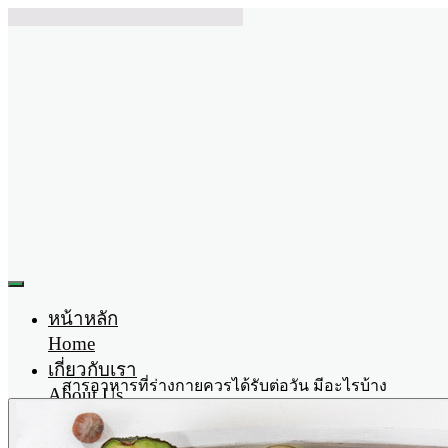
หน้าหลัก
Home
เกี่ยวกับเรา
สารอาหารที่ร่างกายควรได้รับต่อวัน มีอะไรบ้าง
About Us
ผลิตภัณฑ์
Product