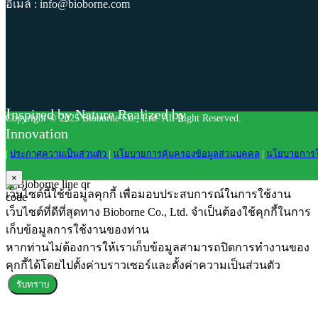
อีเมล์ : info@bioborne.com
I
nspired by Nature Realized by
Copyright © 2025 Bioborne Co., Ltd. All Right Reserved.
Innovation
|
ประกาศความเป็นส่วนตัว
|
นโยบายการคุ้มครองข้อมูลส่วนบุคคล
|
นโยบายการใช้
×
เว็บไซต์นี้ใช้ข้อมูลคุกกี้ เพื่อมอบประสบการณ์ในการใช้งาน
เว็บไซต์ที่ดีที่สุดทาง Bioborne Co., Ltd. จำเป็นต้องใช้คุกกี้ในการ
เก็บข้อมูลการใช้งานของท่าน
หากท่านไม่ต้องการให้เราเก็บข้อมูลสามารถปิดการทำงานของ
คุกกี้ได้โดยไปตั้งค่าบราวเซอร์และตั้งค่าความเป็นส่วนตัว
รับทราบ