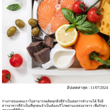
อัปเดตล่าสุด : 11/07/2024
ร่างกายของคนเราไม่สามารถผลิตทุกสิ่งที่จำเป็นต่อการทำงานได้ จึงมี
สารอาหารที่จำเป็นที่ทุกคนจำเป็นต้องบริโภคผ่านแหล่งอาหาร เพื่อรักษา